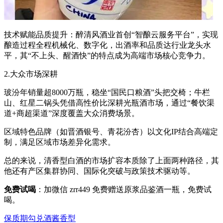
技术赋能品质提升：醉清风酒业首创“智酿云服务平台”，实现
酿造过程全程机械化、数字化，出酒率和品质达行业龙头水
平，其“不上头、醒酒快”的特点成为高端市场核心竞争力。
2.大众市场深耕
玻汾年销量超8000万瓶，稳坐“国民口粮酒”头把交椅；牛栏
山、红星二锅头凭借高性价比深耕光瓶酒市场，通过“餐饮渠
道+商超渠道”深度覆盖大众消费场景。
区域特色品牌（如晋酒银号、青花汾杏）以文化IP结合高端定
制，满足区域市场差异化需求。
总的来说，清香型白酒的市场扩容本质除了上面两种路径，其
他还有产区集群协同、国际化突破与政策技术驱动等。
免费试喝
：加微信
zrr449
免费赠送原浆品鉴酒一瓶，免费试
喝。
保质期
勾兑酒
酱香型