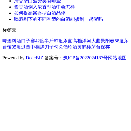
清香型白酒分类有哪些
酱香酒倒入浓香型酒中会怎样
如何提高酱香型白酒品评
喝酒剩下的不同香型的白酒能掺到一起喝吗
标签云
啤酒
料酒
口子窖
42度
半斤
67度
杀菌
高档
洋河大曲
景阳春
58度
茅
台镇
35度
过量
中档
烧刀子
勾兑酒
珍酒
黄鹤楼
茅台
保存
Powered by
DedeBIZ
备案号：
豫ICP备2022024187号
网站地图