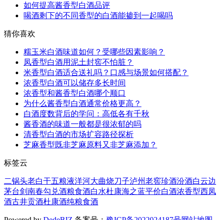
如何提高酱香型白酒品评
喝酒剩下的不同香型的白酒能掺到一起喝吗
猜你喜欢
糯玉米白酒味道如何？受哪些因素影响？
凤香型白酒用泥土封窖不怕脏？
米香型白酒适合送礼吗？口感与场景如何搭配？
浓香型白酒可以储存多长时间
浓香型和酱香型白酒哪个顺口
为什么酱香型白酒通常价格更高？
白酒度数背后的学问：高低各有千秋
酱香酒的味道一般都是很浓郁的吗
清香型白酒的市场扩容路径探析
芝麻香型既非芝麻原料又非芝麻添加？
标签云
二锅头
老白干
五粮液
洋河大曲
烧刀子
泸州老窖
珍酒
汾酒
白云边
茅台
剑南春
勾兑酒
粮食酒
白水杜康
海之蓝
平价白酒
浓香型
西凤
酒
古井贡酒
杜康酒
纯粮食酒
Powered by
DedeBIZ
备案号：
豫ICP备2022024187号
网站地图