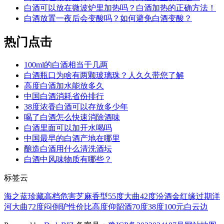
白酒可以放在微波炉里加热吗？白酒加热的正确方法！
白酒放置一夜后会变酸吗？如何避免白酒变酸？
热门点击
100ml的白酒相当于几两
白酒瓶口为啥有两颗玻璃珠？人久久带您了解
高度白酒加水能放多久
中国白酒消耗省份排行
38度浓香白酒可以存放多少年
喝了白酒怎么快速消除酒味
白酒里面可以加开水喝吗
中国最早的白酒产地在哪里
酿造白酒用什么清洗酒坛
白酒中风味物质有哪些？
标签云
海之蓝
珍藏
高档
危害
芝麻香型
55度
大曲
42度
汾酒
金红缘
过期
洋
河大曲
72度
闷倒驴
性价比
高度
仰韶酒
70度
38度
100元
白云边