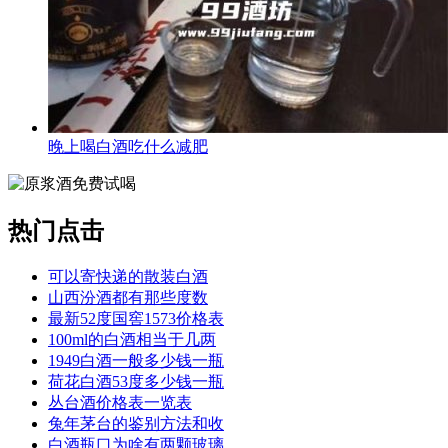
晚上喝白酒吃什么减肥
热门点击
可以寄快递的散装白酒
山西汾酒都有那些度数
最新52度国窖1573价格表
100ml的白酒相当于几两
1949白酒一般多少钱一瓶
荷花白酒53度多少钱一瓶
丛台酒价格表一览表
兔年茅台的鉴别方法和收
白酒瓶口为啥有两颗玻璃