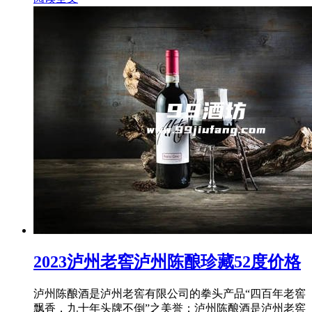
2023泸州老窖泸州陈酿珍藏52度价格
泸州陈酿酒是泸州老窖有限公司的拳头产品“四百年老窖
飘香，九十年头牌不倒”之美誉；泸州陈酿酒是泸州老窖