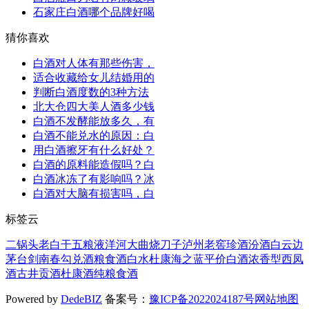
石家庄白酒哪个品牌好喝
猜你喜欢
白酒对人体有那些伤害，
适合收藏给女儿结婚用的
判断白酒度数的3种方法
北大仓四大美人酒多少钱
白酒不发酵能放多久，有
白酒不能兑水的原因：白
用白酒擦牙有什么好处？
白酒的原料能造假吗？白
白酒冰冻了有影响吗？冰
白酒对大脑有损害吗，白
标签云
二锅头
老白干
五粮液
洋河大曲
烧刀子
泸州老窖
珍酒
汾酒
白云边
茅台
剑南春
勾兑酒
粮食酒
白水杜康
海之蓝
平价白酒
浓香型
西凤
酒
古井贡酒
杜康酒
纯粮食酒
Powered by
DedeBIZ
备案号：
豫ICP备2022024187号
网站地图