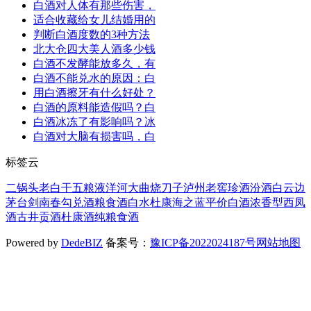
白酒对人体有那些伤害，
适合收藏给女儿结婚用的
判断白酒度数的3种方法
北大仓四大美人酒多少钱
白酒不发酵能放多久，有
白酒不能兑水的原因：白
用白酒擦牙有什么好处？
白酒的原料能造假吗？白
白酒冰冻了有影响吗？冰
白酒对大脑有损害吗，白
标签云
二锅头
老白干
五粮液
洋河大曲
烧刀子
泸州老窖
珍酒
汾酒
白云边
茅台
剑南春
勾兑酒
粮食酒
白水杜康
海之蓝
平价白酒
浓香型
西凤
酒
古井贡酒
杜康酒
纯粮食酒
Powered by
DedeBIZ
备案号：
豫ICP备2022024187号
网站地图