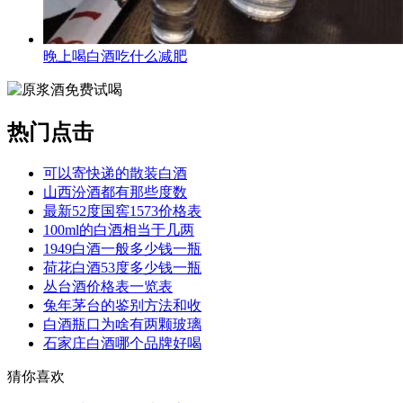
晚上喝白酒吃什么减肥
热门点击
可以寄快递的散装白酒
山西汾酒都有那些度数
最新52度国窖1573价格表
100ml的白酒相当于几两
1949白酒一般多少钱一瓶
荷花白酒53度多少钱一瓶
丛台酒价格表一览表
兔年茅台的鉴别方法和收
白酒瓶口为啥有两颗玻璃
石家庄白酒哪个品牌好喝
猜你喜欢