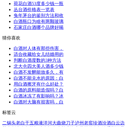
荷花白酒53度多少钱一瓶
丛台酒价格表一览表
兔年茅台的鉴别方法和收
白酒瓶口为啥有两颗玻璃
石家庄白酒哪个品牌好喝
猜你喜欢
白酒对人体有那些伤害，
适合收藏给女儿结婚用的
判断白酒度数的3种方法
北大仓四大美人酒多少钱
白酒不发酵能放多久，有
白酒不能兑水的原因：白
用白酒擦牙有什么好处？
白酒的原料能造假吗？白
白酒冰冻了有影响吗？冰
白酒对大脑有损害吗，白
标签云
二锅头
老白干
五粮液
洋河大曲
烧刀子
泸州老窖
珍酒
汾酒
白云边