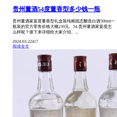
贵州董酒54度董香型多少钱一瓶
贵州董酒家宴度董香型礼盒装纯粮固态酿造白酒500ml一
瓶装的官方零售价格大概239元。54.贵州董酒家宴度怎
么样呢？接下来详细给大家介绍。...
2024-03-22
417
阅读全文