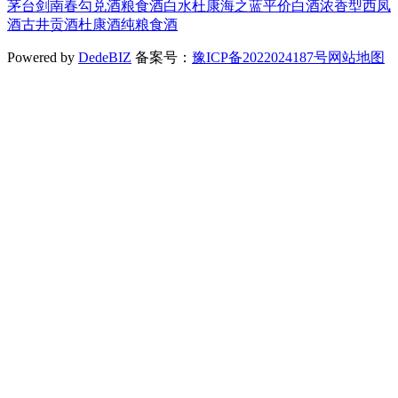
茅台
剑南春
勾兑酒
粮食酒
白水杜康
海之蓝
平价白酒
浓香型
西凤
酒
古井贡酒
杜康酒
纯粮食酒
Powered by
DedeBIZ
备案号：
豫ICP备2022024187号
网站地图