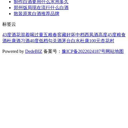
制作白酒要用什么水泡多久
郑州饭局现在流行什么白酒
散装原浆白酒推荐品牌
标签云
43度
酒花
混着喝
过量
五粮春
窖藏
好坏
中档
西凤酒
高度
45度
粮食
酒
杜康酒
习酒
40度
低档
勾兑酒
茅台
白水杜康
100元
杏花村
Powered by
DedeBIZ
备案号：
豫ICP备2022024187号
网站地图