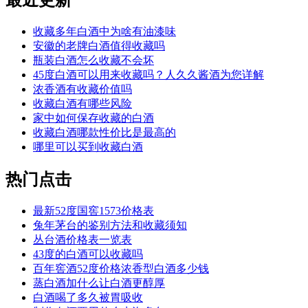
最近更新
收藏多年白酒中为啥有油漆味
安徽的老牌白酒值得收藏吗
瓶装白酒怎么收藏不会坏
45度白酒可以用来收藏吗？人久久酱酒为您详解
浓香酒有收藏价值吗
收藏白酒有哪些风险
家中如何保存收藏的白酒
收藏白酒哪款性价比是最高的
哪里可以买到收藏白酒
热门点击
最新52度国窖1573价格表
兔年茅台的鉴别方法和收藏须知
丛台酒价格表一览表
43度的白酒可以收藏吗
百年窖酒52度价格浓香型白酒多少钱
蒸白酒加什么让白酒更醇厚
白酒喝了多久被胃吸收