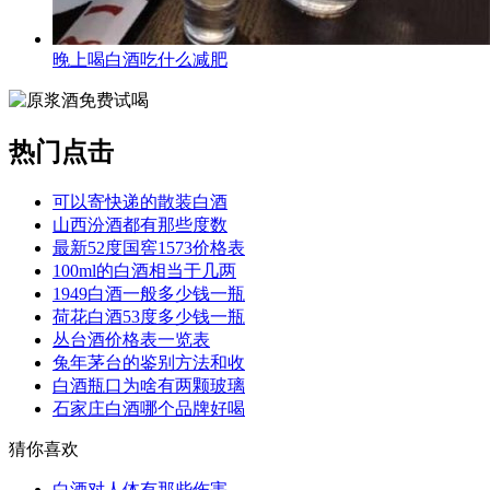
晚上喝白酒吃什么减肥
热门点击
可以寄快递的散装白酒
山西汾酒都有那些度数
最新52度国窖1573价格表
100ml的白酒相当于几两
1949白酒一般多少钱一瓶
荷花白酒53度多少钱一瓶
丛台酒价格表一览表
兔年茅台的鉴别方法和收
白酒瓶口为啥有两颗玻璃
石家庄白酒哪个品牌好喝
猜你喜欢
白酒对人体有那些伤害，