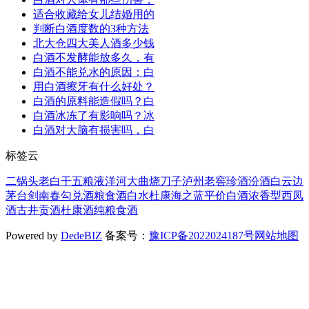
适合收藏给女儿结婚用的
判断白酒度数的3种方法
北大仓四大美人酒多少钱
白酒不发酵能放多久，有
白酒不能兑水的原因：白
用白酒擦牙有什么好处？
白酒的原料能造假吗？白
白酒冰冻了有影响吗？冰
白酒对大脑有损害吗，白
标签云
二锅头
老白干
五粮液
洋河大曲
烧刀子
泸州老窖
珍酒
汾酒
白云边
茅台
剑南春
勾兑酒
粮食酒
白水杜康
海之蓝
平价白酒
浓香型
西凤
酒
古井贡酒
杜康酒
纯粮食酒
Powered by
DedeBIZ
备案号：
豫ICP备2022024187号
网站地图