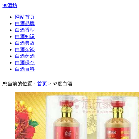
99酒坊
网站首页
白酒品牌
白酒香型
白酒知识
白酒典故
白酒杂谈
白酒药酒
白酒保存
白酒百科
您当前的位置：
首页
> 52度白酒