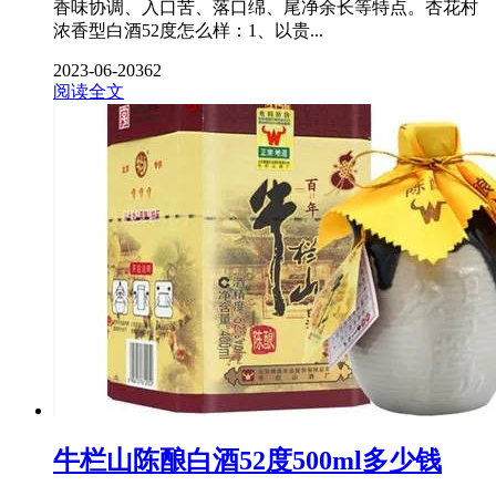
香味协调、入口苦、落口绵、尾净余长等特点。杏花村
浓香型白酒52度怎么样：1、以贵...
2023-06-20
362
阅读全文
牛栏山陈酿白酒52度500ml多少钱