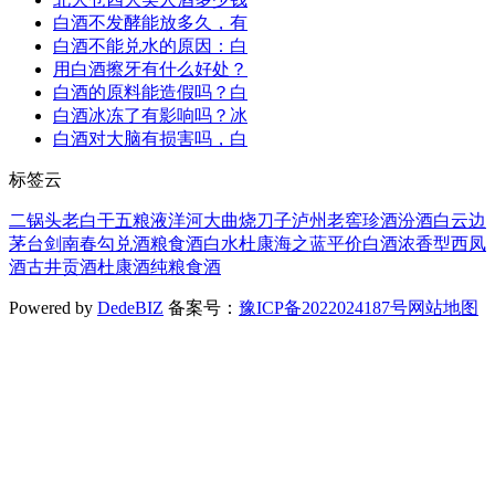
白酒不发酵能放多久，有
白酒不能兑水的原因：白
用白酒擦牙有什么好处？
白酒的原料能造假吗？白
白酒冰冻了有影响吗？冰
白酒对大脑有损害吗，白
标签云
二锅头
老白干
五粮液
洋河大曲
烧刀子
泸州老窖
珍酒
汾酒
白云边
茅台
剑南春
勾兑酒
粮食酒
白水杜康
海之蓝
平价白酒
浓香型
西凤
酒
古井贡酒
杜康酒
纯粮食酒
Powered by
DedeBIZ
备案号：
豫ICP备2022024187号
网站地图